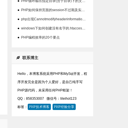
●
PHP循环输出指定目录(含子目录)下的文件MD5值
●
PHP如何保持页面的session不过期及实现代码
●
php出现Cannotmodifyheaderinformation问题的解决方法
●
windows下如何创建没有名字的.htaccess文件
●
PHP编程效率的20个要点
联系博主
Hello，本博客系统采用PHP和MySql开发，程
序开发完全是因为个人爱好，是自己纯手写
PHP源代码，未采用任何PHP框架！
QQ：858353007
微信号：lileihot123
标签：
PHP技术博客
PHP经验分享