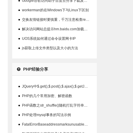
●
Google谷歌访问助手百度云分享下载及安装方法说明
●
workerman的在Windows下与Linux下区别
●
交换友情链接时要慎重，千万注意检查rel=nofollow标签
●
解决访问网站总提示hm.baidu.com加载很慢，适用本地调试
●
UOS系统如何通过命令设置网卡IP
●
js获取上传文件类型以及大小的方法
PHP经验分享
●
JQuery中$.get(),$.post(),$.ajax(),$.getJSON()的区别及用法
●
PHP的几个常用加密、解密函数
●
PHP函数之str_shuffle()随机打乱字符串中的所有字符
●
PHP处理mysql事务的写法示例
●
FatalErrorBaseaddressmarksunusablememoryregion解决办法