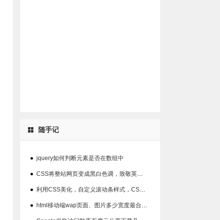
随手记
●
jquery如何判断元素是否在数组中
●
CSS将整站网页变成黑白色调，致敬英雄！（2020年4月4日全国哀悼日）
●
利用CSS美化，自定义滚动条样式，CSS代码分享
●
html移动端wap页面、图片多少宽度最合适？【转载】