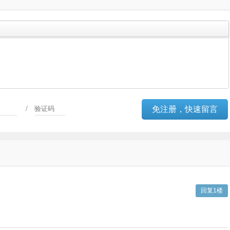
/
回复1楼