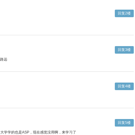
回复2楼
回复3楼
路远
回复4楼
回复5楼
初大学学的也是ASP，现在感觉没用啊，来学习了