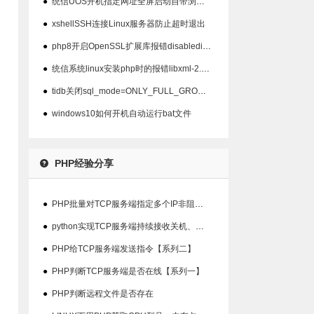
●
统信UOS开机指定网址全屏启动自带浏览器以及屏蔽ALT+F4关闭
●
xshellSSH连接Linux服务器防止超时退出
●
php8开启OpenSSL扩展库报错disabledinstallext
●
统信系统linux安装php时的报错libxml-2.0>=2.7.6
●
tidb关闭sql_mode=ONLY_FULL_GROUP_BY模式
●
windows10如何开机自动运行bat文件
PHP经验分享
●
PHP批量对TCP服务端指定多个IP非阻塞检查在线状态
●
python实现TCP服务端持续接收关机、重启指令并输出结果【系列三】
●
PHP给TCP服务端发送指令【系列二】
●
PHP判断TCP服务端是否在线【系列一】
●
PHP判断远程文件是否存在