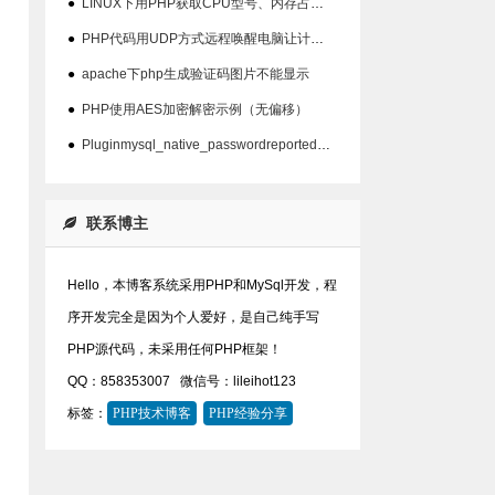
●
LINUX下用PHP获取CPU型号、内存占用、硬盘占用等信息代码
●
PHP代码用UDP方式远程唤醒电脑让计算机开机
●
apache下php生成验证码图片不能显示
●
PHP使用AES加密解密示例（无偏移）
●
Pluginmysql_native_passwordreported:''mysql_native_password'isdeprecate问题
联系博主
Hello，本博客系统采用PHP和MySql开发，程
序开发完全是因为个人爱好，是自己纯手写
PHP源代码，未采用任何PHP框架！
QQ：858353007
微信号：lileihot123
标签：
PHP技术博客
PHP经验分享