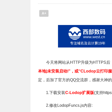
A+
今天将网站从HTTP升级为HTTPS
本地)未安装启动!"，或“CLodop云打印
定，后加了官方的QQ交流群，感谢大神的
1.下载安装
C-Lodop扩展版
(支持ht
2.修改LodopFuncs.js内容: