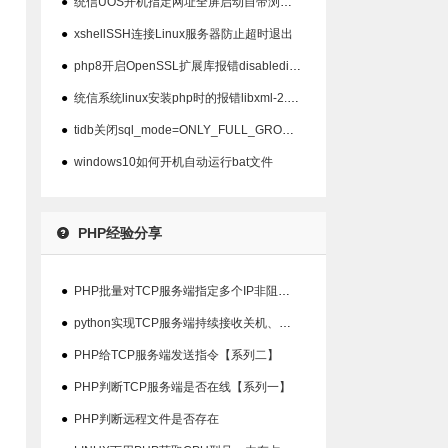
●
统信UOS开机指定网址全屏启动自带浏览器以及屏蔽ALT+F4关闭
●
xshellSSH连接Linux服务器防止超时退出
●
php8开启OpenSSL扩展库报错disabledinstallext
●
统信系统linux安装php时的报错libxml-2.0>=2.7.6
●
tidb关闭sql_mode=ONLY_FULL_GROUP_BY模式
●
windows10如何开机自动运行bat文件
PHP经验分享
●
PHP批量对TCP服务端指定多个IP非阻塞检查在线状态
●
python实现TCP服务端持续接收关机、重启指令并输出结果【系列三】
●
PHP给TCP服务端发送指令【系列二】
●
PHP判断TCP服务端是否在线【系列一】
●
PHP判断远程文件是否存在