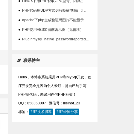
●
LINUX下用PHP获取CPU型号、内存占用、硬盘占用等信息代码
●
PHP代码用UDP方式远程唤醒电脑让计算机开机
●
apache下php生成验证码图片不能显示
●
PHP使用AES加密解密示例（无偏移）
●
Pluginmysql_native_passwordreported:''mysql_native_password'isdeprecate问题
联系博主
Hello，本博客系统采用PHP和MySql开发，程
序开发完全是因为个人爱好，是自己纯手写
PHP源代码，未采用任何PHP框架！
QQ：858353007
微信号：lileihot123
标签：
PHP技术博客
PHP经验分享