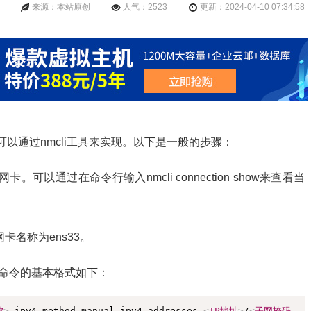
来源：本站原创
人气：2523
更新：2024-04-10 07:34:58
可以通过nmcli工具来实现。以下是一般的步骤：
以通过在命令行输入nmcli connection show来查看当
卡名称为ens33。
置。命令的基本格式如下：
复制
称
>
 ipv4.method manual ipv4.addresses 
<
IP地址
>
/
<
子网掩码