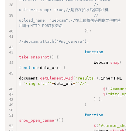
// 
unfreeze_snap: true,//是否在拍照后解冻相机
// 
upload_name: "webcam",//在上传摄像头图像文件时使
用哪个HTTP POST参数名
}
)
;
//Webcam.attach('#my_camera');
function
take_snapshot
(
)
{
                                Webcam
.
snap
(
function
(
data_uri
)
{
document
.
getElementById
(
'results'
)
.
innerHTML 
=
'<img src="'
+
data_uri
+
'"/>'
;
$
(
'#cammer_
$
(
"#img_upp
}
)
;
}
function
show_open_cammer
(
)
{
$
(
'#cammer_shot
								Webcam
.
attach
(
'