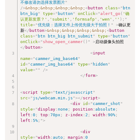
不修改请勿选择发票图片
"
/>
&nbsp;
&nbsp;
&nbsp;
&nbsp;
<
button
class
=
"
btn 
btn_big
"
type
=
"
button
"
onClick
=
"
alert_go
(
'确
认更新发票？'
,
'submit'
,
'formsafp'
,
'wen'
,
''
)
;
"
title
=
"
优先级：选择文件上传优先级大于拍照！
"
>
确认更
新
</
button
>
&nbsp;
&nbsp;
&nbsp;
&nbsp;
<
button
class
=
"
btn btn_big btn_submit
"
type
=
"
button
"
onClick
=
"
show_open_cammer
(
)
"
>
启动摄像头拍照
</
button
>
<
input
name
=
"
cammer_img_base64
"
id
=
"
cammer_img_base64
"
type
=
"
hidden
"
value
=
"
"
/>
</
form
>
<
script
type
=
"
text/javascript
"
src
=
"
js/webcam.min.js
"
>
</
script
>
<
div
id
=
"
cammer_shot
"
style
=
"
display
:
none
;
position
:
absolute
;
left
:
0
;
top
:
70px
;
z-index
:
2
;
width
:
90%
;
left
:
5%
;
"
>
<
div
style
=
"
width
:
auto
;
margin
:
0 