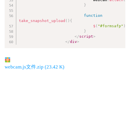
}
function
take_snapshot_upload
(
)
{
$
(
"#formsafp"
)
.
}
</
script
>
</
div
>
webcam.js文件.zip (23.42 K)