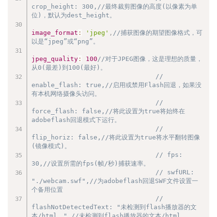
crop_height: 300,//最终裁剪图像的高度(以像素为单
位)，默认为dest_height。
image_format
:
'jpeg'
,
//捕获图像的期望图像格式，可
以是“jpeg”或“png”。
jpeg_quality
:
100
//对于JPEG图像，这是理想的质量，
从0(最差)到100(最好)。
// 
enable_flash: true,//启用或禁用Flash回退，如果没
有本机网络摄像头访问。
// 
force_flash: false,//将此设置为true将始终在
adobeflash回退模式下运行。
// 
flip_horiz: false,//将此设置为true将水平翻转图像
(镜像模式)。
// fps: 
30,//设置所需的fps(帧/秒)捕获速率。
// swfURL: 
"./webcam.swf",//为adobeflash回退SWF文件设置一
个备用位置
// 
flashNotDetectedText: "未检测到flash播放器的文
本/html。",//未检测到flash播放器的文本/html。