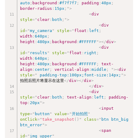
auto
;
background
:
#f7f7f7
;
padding
:
40px
;
border-radius
:
15px
;
"
>
<
div
style
=
"
clear
:
both
;
"
>
<
div
id
=
"
my_camera
"
style
=
"
float
:
left
;
width
:
640px
;
height
:
480px
;
background
:
#FFFFFF
"
>
</
div
>
<
div
id
=
"
results
"
style
=
"
float
:
right
;
width
:
640px
;
height
:
480px
;
background
:
#FFFFFF
;
text-
align
:
center
;
vertical-align
:
middle
;
"
>
<
div
style
=
"
 padding-top:100px;font-size:14px;
"
>
拍照后照片将显示在这里
</
div
>
</
div
>
</
div
>
<
div
style
=
"
clear
:
both
;
text-align
:
left
;
padding-
top
:
20px
"
>
<
input
type
=
"
button
"
value
=
"
开始拍照
"
onClick
=
"
take_snapshot
(
)
"
class
=
"
btn btn_big 
btn_error
"
>
<
span
id
=
"
img_upper
"