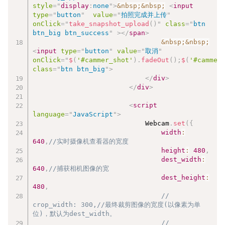
style
=
"
display
:
none
"
>
&nbsp;
&nbsp;
<
input
type
=
"
button
"
value
=
"
拍照完成并上传
"
onClick
=
"
take_snapshot_upload
(
)
"
class
=
"
btn 
btn_big btn_success
"
>
</
span
>
&nbsp;
&nbsp;
<
input
type
=
"
button
"
value
=
"
取消
"
onClick
=
"
$
(
'#cammer_shot'
)
.
fadeOut
(
)
;
$
(
'#cammer
class
=
"
btn btn_big
"
>
</
div
>
</
div
>
<
script
language
=
"
JavaScript
"
>
                            Webcam
.
set
(
{
width
:
640
,
//实时摄像机查看器的宽度
height
:
480
,
dest_width
:
640
,
//捕获相机图像的宽
dest_height
:
480
,
// 
crop_width: 300,//最终裁剪图像的宽度(以像素为单
位)，默认为dest_width。
// 