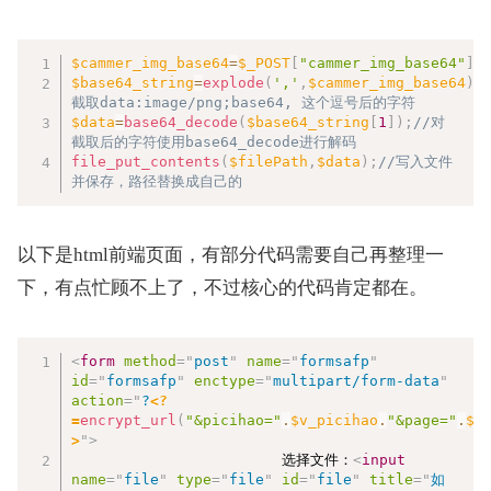
复制
$cammer_img_base64
=
$_POST
[
"cammer_img_base64"
]
;
$base64_string
=
explode
(
','
,
$cammer_img_base64
)
;
截取data:image/png;base64, 这个逗号后的字符
$data
=
base64_decode
(
$base64_string
[
1
]
)
;
//对
截取后的字符使用base64_decode进行解码
file_put_contents
(
$filePath
,
$data
)
;
//写入文件
并保存，路径替换成自己的
以下是html前端页面，有部分代码需要自己再整理一
下，有点忙顾不上了，不过核心的代码肯定都在。
复制
<
form
method
=
"
post
"
name
=
"
formsafp
"
id
=
"
formsafp
"
enctype
=
"
multipart/form-data
"
action
=
"
?
<?
=
encrypt_url
(
"&picihao="
.
$v_picihao
.
"&page="
.
$p
>
"
>
						选择文件：
<
input
name
=
"
file
"
type
=
"
file
"
id
=
"
file
"
title
=
"
如