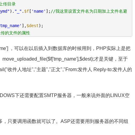
定上传目录
"ymd"
).
"_"
.
$f
[
'name'
];
//我这里设置文件名为日期加上文件名避
'tmp_name'
],
$dest
);
上传的文件的属性
.$f['name'] ，可以在以后插入到数据库的时候用到，PHP实际上是把
oaded_file($f['tmp_name'],$dest);才是关键，至于
收件人地址","主题","正文","From:发件人 Reply-to:发件人的
INDOWS下还需要配置SMTP服务器，一般来说外面的LINUX空
多，只要调用函数就可以了。ASP还需要用到服务器的不同组