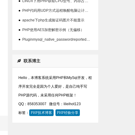
●
LINUX下用PHP获取CPU型号、内存占用、硬盘占用等信息代码
●
PHP代码用UDP方式远程唤醒电脑让计算机开机
●
apache下php生成验证码图片不能显示
●
PHP使用AES加密解密示例（无偏移）
●
Pluginmysql_native_passwordreported:''mysql_native_password'isdeprecate问题
联系博主
Hello，本博客系统采用PHP和MySql开发，程
序开发完全是因为个人爱好，是自己纯手写
PHP源代码，未采用任何PHP框架！
QQ：858353007
微信号：lileihot123
标签：
PHP技术博客
PHP经验分享