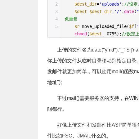
2
$dest_dir
=
'uploads'
;
//设
3
$dest
=
$dest_dir
.
'/'
.
date
(
4
免重复
5
$r
=move_uploaded_file(
$f
[
chmod
(
$dest
, 0755);
//设定
上传的文件名为date("ymd")."_"
你上传的文件从临时目录移动到指定目录。move_upl
发邮件就更加简单，可以使用mail()函数mail("
地址");
不过mail()需要服务器的支持，在W
间都行。
好像上传文件和发邮件比ASP简单很
件比如FSO、JMAIL什么的。