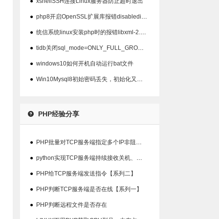
●
xshellSSH连接Linux服务器防止超时退出
●
php8开启OpenSSL扩展库报错disabledinstallext
●
统信系统linux安装php时的报错libxml-2.0>=2.7.6
●
tidb关闭sql_mode=ONLY_FULL_GROUP_BY模式
●
windows10如何开机自动运行bat文件
●
Win10Mysql8初始密码丢失，初始化又不显示密码
PHP经验分享
●
PHP批量对TCP服务端指定多个IP非阻塞检查在线状态
●
python实现TCP服务端持续接收关机、重启指令并输出结果【系列三】
●
PHP给TCP服务端发送指令【系列二】
●
PHP判断TCP服务端是否在线【系列一】
●
PHP判断远程文件是否存在