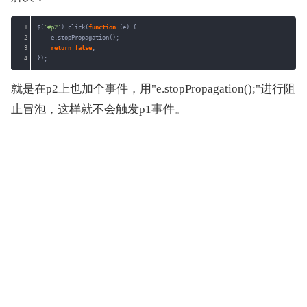
1
$(
'#p2'
).click(
function
(e) {
2
e.stopPropagation();
3
return
false
;
4
});
就是在p2上也加个事件，用"e.stopPropagation();"进行阻
止冒泡，这样就不会触发p1事件。