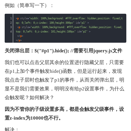
例如（简单写一下）：
1
<
p
style
=
"width: 100%;background: #fff;overflow: hidden;position: fixed;t
2
op: 0;left: 0;z-index: 100;height:300px"
id
=
"p1"
>
3
<
p
style
=
"width: 100%;background: #fff;overflow: hidden;position: fixed;
4
top: 0;left: 0;z-index: 101;height:100px"
id
=
"p2"
>
</
p
>
</
p
>
关闭弹出层：$("#p1").hide(); //需要引用jquery.js文件
我们也可以点击父层其余的位置进行隐藏父层，只需要
在p1上加个事件触发hide()函数，但是运行起来，发现
我点击子层时也触发了p1的事件，从而关闭弹出层，明
显不是我们需要效果，明明没有给p2设置事件，为什么
会触发呢？如何解决？
因为不管你的子级设置多高，都是会触发父级事件，设
置z-index为10000也不行。
解决：