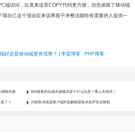
PC端访问，比竟来这里COPY代码更方便，但也保留了移动端
于我自己这个强迫症来说界面干净整洁能给有需要的人提供一
好还是移动端更有优势？ | 李雷博客 - PHP博客
初始化例程失败
360搜索的动感光波模式是个什么玩意？看上去很炫！
没落了？
JS获取浏览器客户端IP及解除获取本机IP安全限制