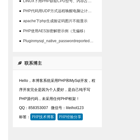
●
LINUX下用PHP获取CPU型号、内存占用、硬盘占用等信息代码
●
PHP代码用UDP方式远程唤醒电脑让计算机开机
●
apache下php生成验证码图片不能显示
●
PHP使用AES加密解密示例（无偏移）
●
Pluginmysql_native_passwordreported:''mysql_native_password'isdeprecate问题
联系博主
Hello，本博客系统采用PHP和MySql开发，程
序开发完全是因为个人爱好，是自己纯手写
PHP源代码，未采用任何PHP框架！
QQ：858353007
微信号：lileihot123
标签：
PHP技术博客
PHP经验分享