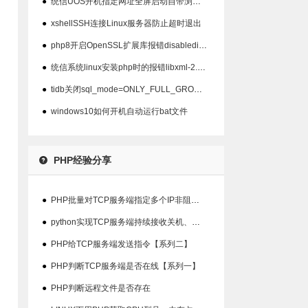
●
统信UOS开机指定网址全屏启动自带浏览器以及屏蔽ALT+F4关闭
●
xshellSSH连接Linux服务器防止超时退出
●
php8开启OpenSSL扩展库报错disabledinstallext
●
统信系统linux安装php时的报错libxml-2.0>=2.7.6
●
tidb关闭sql_mode=ONLY_FULL_GROUP_BY模式
●
windows10如何开机自动运行bat文件
PHP经验分享
●
PHP批量对TCP服务端指定多个IP非阻塞检查在线状态
●
python实现TCP服务端持续接收关机、重启指令并输出结果【系列三】
●
PHP给TCP服务端发送指令【系列二】
●
PHP判断TCP服务端是否在线【系列一】
●
PHP判断远程文件是否存在