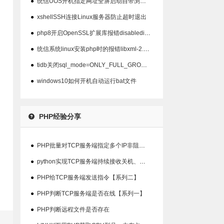
●
统信UOS开机指定网址全屏启动自带浏览器以及屏蔽ALT+F4关闭
●
xshellSSH连接Linux服务器防止超时退出
●
php8开启OpenSSL扩展库报错disabledinstallext
●
统信系统linux安装php时的报错libxml-2.0>=2.7.6
●
tidb关闭sql_mode=ONLY_FULL_GROUP_BY模式
●
windows10如何开机自动运行bat文件
PHP经验分享
●
PHP批量对TCP服务端指定多个IP非阻塞检查在线状态
●
python实现TCP服务端持续接收关机、重启指令并输出结果【系列三】
●
PHP给TCP服务端发送指令【系列二】
●
PHP判断TCP服务端是否在线【系列一】
●
PHP判断远程文件是否存在