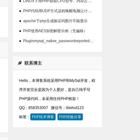
●
LINUX下用PHP获取CPU型号、内存占用、硬盘占用等信息代码
●
PHP代码用UDP方式远程唤醒电脑让计算机开机
●
apache下php生成验证码图片不能显示
●
PHP使用AES加密解密示例（无偏移）
●
Pluginmysql_native_passwordreported:''mysql_native_password'isdeprecate问题
联系博主
Hello，本博客系统采用PHP和MySql开发，程
序开发完全是因为个人爱好，是自己纯手写
PHP源代码，未采用任何PHP框架！
QQ：858353007
微信号：lileihot123
标签：
PHP技术博客
PHP经验分享