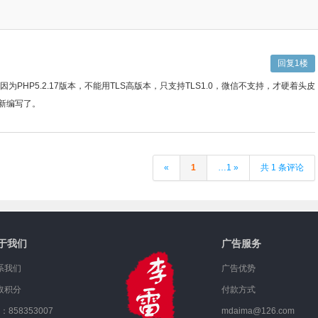
回复1楼
PHP5.2.17版本，不能用TLS高版本，只支持TLS1.0，微信不支持，才硬着头皮
重新编写了。
«
1
…1 »
共 1 条评论
于我们
广告服务
系我们
广告优势
取积分
付款方式
：858353007
mdaima@126.com