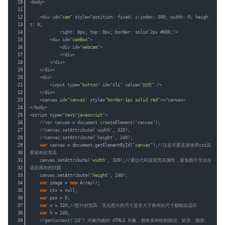
10
<body>
11
12
<div id=
"cam"
style="position: fixed; z-index: 300; width: 0; heigh
13
t: 0;
14
right: 0px; top: 0px; border: solid 2px #000;">
15
<div id=
"camBox"
>
16
<div id=
"webcam"
>
17
</div>
18
</div>
19
</div>
20
<div>
21
<input type=
"button"
id=
"cli"
value=
"拍照"
/>
22
</div>
23
<canvas id=
"canvas"
style=
"border:1px solid red"
></canvas>
24
</body>
25
<script type=
"text/javascript"
>
26
//var canvas = document.createElement("canvas");
27
//canvas.setAttribute('width', 320);
28
//canvas.setAttribute('height', 240);
29
var
canvas = document.getElementById(
"canvas"
);
//注意不要直接使用css设
30
置画布的宽高
31
canvas.setAttribute(
'width'
, 320);
//通过代码设置宽高属性，避免图片无法自
32
适应画布的问题
33
canvas.setAttribute(
'height'
, 240);
34
var
image = 
new
Array();
35
var
ctx = null;
36
var
pos = 0;
37
var
w = 320;
//图片的宽高，无论图片的尺寸是否大于画布的尺寸都能自适应
38
var
h = 240;
39
//getContext("2d") 对象内建的 HTML5 对象，拥有多种绘制路径、矩形、圆形、