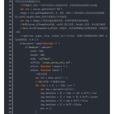
40
字符以及添加图像的方法
41
//可理解为 返回一个用于在画布上绘图的环境，并获得画布的绘图方法对象
42
var
ctx = canvas.getContext(
"2d"
);
43
image = ctx.getImageData(0, 0, 320, 240);
//复制画布上指定矩形的像素数
44
据,width,height,data,这样不需要自己手动设置
45
var
img = image;
//设置img的属性和值，拍照时重新给data赋值
46
//解释Canvas 的ImageData对象，width:图片宽度，height:高度，单位都为像素
47
//data Uint8ClampedArray类型的一维数组，包含着RGBA格式的整型数据，范围是0
48
-255
49
//rgba(red, green, blue, alpha),前三个红绿蓝，范围0-255整数或0%-100%，a
50
lpha透明度，0.0-1.0
51
$(document).ready(
function
() {
52
$(
"#webcam"
).webcam({
53
width: 500,
54
height: 400,
55
mode: 
"callback"
,
56
swffile: 
"jscam_canvas_only.swf"
,
57
onTick: 
function
(remain) { },
58
onSave: 
function
(data) {
59
//图片处理
60
var
col = data.split(
";"
);
61
//x轴上的每一个像素的rgba
62
for
(
var
i = 0; i < 320; i++) {
63
var
tmp = parseInt(col[i]);
64
img.data[pos + 0] = (tmp >> 16) & 0xff;
//red
65
img.data[pos + 1] = (tmp >> 8) & 0xff;
//green
66
img.data[pos + 2] = tmp & 0xff;
//blue
67
img.data[pos + 3] = 0xff;
//Alpha
68
pos += 4;
69
}