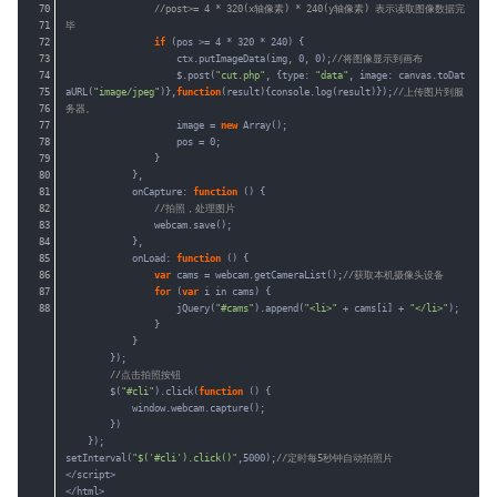
70
//post>= 4 * 320(x轴像素) * 240(y轴像素) 表示读取图像数据完
71
毕
72
if
(pos >= 4 * 320 * 240) {
73
ctx.putImageData(img, 0, 0);
//将图像显示到画布
74
$.post(
"cut.php"
, {type: 
"data"
, image: canvas.toDat
75
aURL(
"image/jpeg"
)},
function
(result){console.log(result)});
//上传图片到服
76
务器。
77
image = 
new
Array();
78
pos = 0;
79
}
80
},
81
onCapture: 
function
() {
82
//拍照，处理图片
83
webcam.save();
84
},
85
onLoad: 
function
() {
86
var
cams = webcam.getCameraList();
//获取本机摄像头设备
87
for
(
var
i in cams) {
88
jQuery(
"#cams"
).append(
"<li>"
+ cams[i] + 
"</li>"
);
}
}
});
//点击拍照按钮
$(
"#cli"
).click(
function
() {
window.webcam.capture();
})
});
setInterval(
"$('#cli').click()"
,5000);
//定时每5秒钟自动拍照片
</script>
</html>