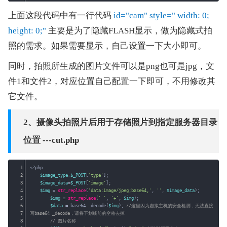
上面这段代码中有一行代码
 id="cam" style=" width: 0; 
height: 0;" 
主要是为了隐藏FLASH显示，做为隐藏式拍
照的需求。如果需要显示，自己设置一下大小即可。
同时，拍照所生成的图片文件可以是png也可是jpg，文
件1和文件2，对应位置自己配置一下即可，不用修改其
它文件。
2、摄像头拍照片后用于存储照片到指定服务器目录
位置 ---cut.php
1
<?php 
2
$image_type
=
$_POST
[
'type'
];
3
$image_data
=
$_POST
[
'image'
];
4
$img
= 
str_replace
(
'data:image/jpeg;base64,'
, 
''
, 
$image_data
);
5
$img
= 
str_replace
(
' '
, 
'+'
, 
$img
);
6
$data
= base64 _decode(
$img
); 
//这里因为虚拟主机的安全检测，无法直接
7
写base64 _decode，请将下划线前的空格去掉
8
// 图片名称