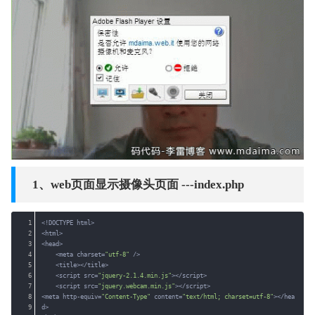
1、web页面显示摄像头页面 ---index.php
1
<!DOCTYPE html>
2
<html>
3
<head>
4
<meta charset=
"utf-8"
/>
5
<title></title>
6
<script src=
"jquery-2.1.4.min.js"
></script>
7
<script src=
"jquery.webcam.min.js"
></script>
8
<meta http-equiv=
"Content-Type"
content=
"text/html; charset=utf-8"
></hea
9
d>