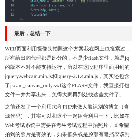
9
$file_name
= 
"uploads/"
.time().
".jpg"
;
//以时间戳命名
10
$fp
= 
fopen
(
$file_name
, 
'w'
);
11
fwrite(
$fp
, 
$data
);
12
fclose(
$fp
);
?>
最后，总结一下
WEB页面利用摄像头拍照这个方案我在网上也搜索过，
所有给出的代码都是部分的，不是少flash文件，就是jq
的版本不对不能支持运行，所以在这段程序里面用到的
jquery.webcam.min.js和jquery-2.1.4.min.js，其实还包含
了jscam_canvas_only.swf这个FLASH文件，我直接打包
文件一并共享出来，免得大家再到处找这些文件了。
之前还发了一个利用JQ和PHP来做人脸识别的博文（含
源代码），其实可以和这个一起组合利用一下，比如在
Web考试系统中需要在考生考试过程中拍照片，又希望
拍到的照片是有效的，如果低头或是脸部有遮挡应该判