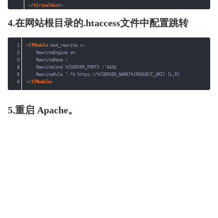
</
VirtualHost
>
4.在网站根目录的.htaccess文件中配置跳转
1
<
IfModule
mod_rewrite.c>
2
RewriteEngine on
3
RewriteBase /
4
RewriteCond %{SERVER_PORT} !^443$
5
RewriteRule ^.*$ https://%{SERVER_NAME}%{REQUEST_URI} [L,R]
6
</
IfModule
>
5.重启 Apache。