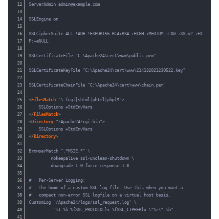
12
ServerAdmin admin@example.com
13
14
SSLEngine on
15
16
SSLCipherSuite ALL:!ADH:!EXPORT56:RC4+RSA:+HIGH:+MEDIUM:+LOW:+SSLv2:+EX
17
P:+eNULL
18
19
SSLCertificateFile "C:\Apache24\cert\www\public.pem"
20
21
SSLCertificateKeyFile "C:\Apache24\cert\www\214132021230522.key"
22
23
SSLCertificateChainFile "C:\Apache24\cert\www\chain.pem"
24
25
<
FilesMatch
"\.(cgi|shtml|phtml|php)$">
26
SSLOptions +StdEnvVars
27
</
FilesMatch
>
28
<
Directory
"/Apache24/cgi-bin">
29
SSLOptions +StdEnvVars
30
</
Directory
>
31
32
BrowserMatch ".*MSIE.*" \
33
nokeepalive ssl-unclean-shutdown \
34
downgrade-1.0 force-response-1.0
35
36
#   Per-Server Logging:
37
#   The home of a custom SSL log file. Use this when you want a
38
#   compact non-error SSL logfile on a virtual host basis.
39
CustomLog "/Apache24/logs/ssl_request.log" \
40
"%t %h %{SSL_PROTOCOL}x %{SSL_CIPHER}x \"%r\" %b"
41