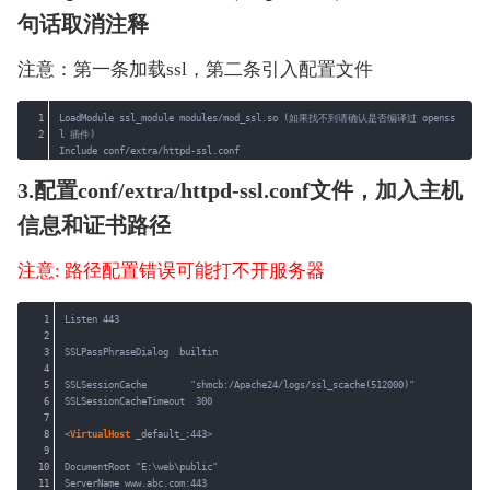
句话取消注释
注意：第一条加载ssl，第二条引入配置文件
1
LoadModule ssl_module modules/mod_ssl.so (如果找不到请确认是否编译过 openss
2
l 插件)
Include conf/extra/httpd-ssl.conf
3.配置conf/extra/httpd-ssl.conf文件，加入主机
信息和证书路径
注意: 路径配置错误可能打不开服务器
1
Listen 443
2
3
SSLPassPhraseDialog  builtin
4
5
SSLSessionCache        "shmcb:/Apache24/logs/ssl_scache(512000)"
6
SSLSessionCacheTimeout  300
7
8
<
VirtualHost
_default_:443>
9
10
DocumentRoot "E:\web\public"
11
ServerName www.abc.com:443