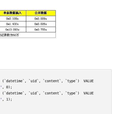
` (`datetime`, `uid`, `content`, `type`) VALUE
0'
, 0);
` (`datetime`, `uid`, `content`, `type`) VALUE
1'
, 1);