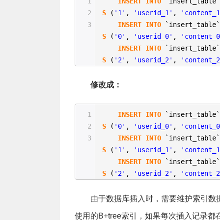
1
INSERT
INTO
`insert_table
2
S
(
'1'
,
'userid_1'
,
'content_
3
INSERT
INTO
`insert_table
S
(
'0'
,
'userid_0'
,
'content_
INSERT
INTO
`insert_table
S
(
'2'
,
'userid_2'
,
'content_
修改成：
1
INSERT
INTO
`insert_table
2
S
(
'0'
,
'userid_0'
,
'content_
3
INSERT
INTO
`insert_table
S
(
'1'
,
'userid_1'
,
'content_
INSERT
INTO
`insert_table
S
(
'2'
,
'userid_2'
,
'content_
由于数据库插入时，需要维护索引数据
使用的B+tree索引，如果每次插入记录