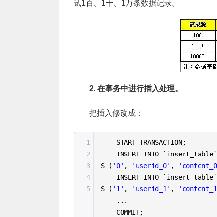
试1百、1千、1万条数据记录。
2. 在事务中进行插入处理。
把插入修改成：
1
START TRANSACTION;
2
INSERT INTO `insert_table
3
S (
'0'
,
'userid_0'
,
'content_
4
INSERT INTO `insert_table
5
S (
'1'
,
'userid_1'
,
'content_
...
COMMIT;