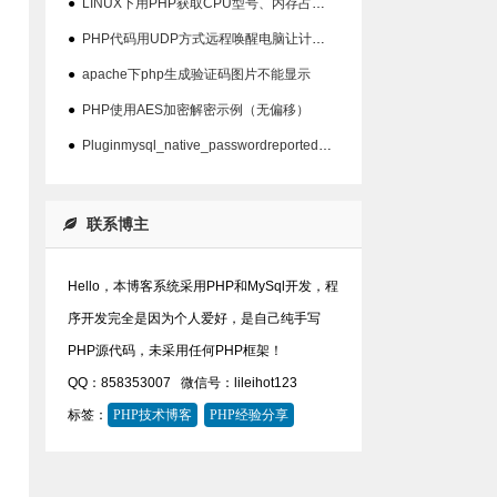
●
LINUX下用PHP获取CPU型号、内存占用、硬盘占用等信息代码
●
PHP代码用UDP方式远程唤醒电脑让计算机开机
●
apache下php生成验证码图片不能显示
●
PHP使用AES加密解密示例（无偏移）
●
Pluginmysql_native_passwordreported:''mysql_native_password'isdeprecate问题
联系博主
Hello，本博客系统采用PHP和MySql开发，程
序开发完全是因为个人爱好，是自己纯手写
PHP源代码，未采用任何PHP框架！
QQ：858353007
微信号：lileihot123
标签：
PHP技术博客
PHP经验分享