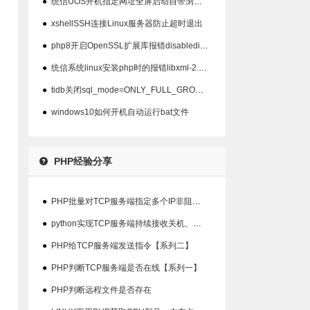
●
统信UOS开机指定网址全屏启动自带浏览器以及屏蔽ALT+F4关闭
●
xshellSSH连接Linux服务器防止超时退出
●
php8开启OpenSSL扩展库报错disabledinstallext
●
统信系统linux安装php时的报错libxml-2.0>=2.7.6
●
tidb关闭sql_mode=ONLY_FULL_GROUP_BY模式
●
windows10如何开机自动运行bat文件
PHP经验分享
●
PHP批量对TCP服务端指定多个IP非阻塞检查在线状态
●
python实现TCP服务端持续接收关机、重启指令并输出结果【系列三】
●
PHP给TCP服务端发送指令【系列二】
●
PHP判断TCP服务端是否在线【系列一】
●
PHP判断远程文件是否存在