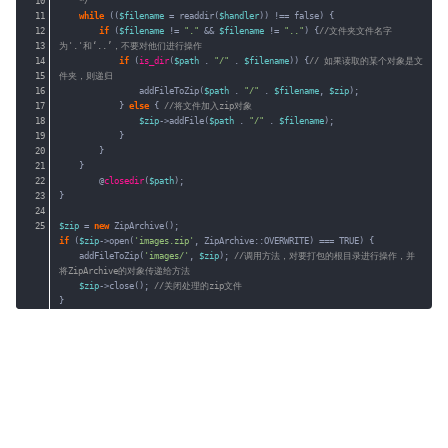
10
*/
11
while
((
$filename
= readdir(
$handler
)) !== false) {
12
if
(
$filename
!= 
"."
&& 
$filename
!= 
".."
) {
//文件夹文件名字
13
为'.'和‘..’，不要对他们进行操作
14
if
(
is_dir
(
$path
. 
"/"
. 
$filename
)) {
// 如果读取的某个对象是文
15
件夹，则递归
16
addFileToZip(
$path
. 
"/"
. 
$filename
, 
$zip
);
17
} 
else
{ 
//将文件加入zip对象
18
$zip
->addFile(
$path
. 
"/"
. 
$filename
);
19
}
20
}
21
}
22
@
closedir
(
$path
);
23
}
24
25
$zip
= 
new
ZipArchive();
if
(
$zip
->open(
'images.zip'
, ZipArchive::OVERWRITE) === TRUE) {
addFileToZip(
'images/'
, 
$zip
); 
//调用方法，对要打包的根目录进行操作，并
将ZipArchive的对象传递给方法
$zip
->close(); 
//关闭处理的zip文件
}