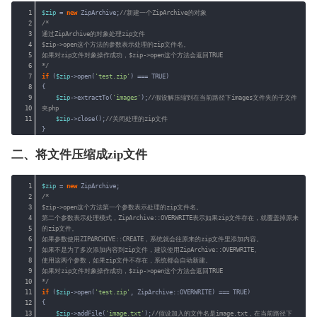
1
$zip
= 
new
ZipArchive;
//新建一个ZipArchive的对象
2
/*
3
通过ZipArchive的对象处理zip文件
4
$zip->open这个方法的参数表示处理的zip文件名。
5
如果对zip文件对象操作成功，$zip->open这个方法会返回TRUE
6
*/
7
if
(
$zip
->open(
'test.zip'
) === TRUE)
8
{
9
$zip
->extractTo(
'images'
);
//假设解压缩到在当前路径下images文件夹的子文件
10
夹php
11
$zip
->close();
//关闭处理的zip文件
}
二、将文件压缩成zip文件
1
$zip
= 
new
ZipArchive;
2
/*
3
$zip->open这个方法第一个参数表示处理的zip文件名。
4
第二个参数表示处理模式，ZipArchive::OVERWRITE表示如果zip文件存在，就覆盖掉原来
5
的zip文件。
6
如果参数使用ZIPARCHIVE::CREATE，系统就会往原来的zip文件里添加内容。
7
如果不是为了多次添加内容到zip文件，建议使用ZipArchive::OVERWRITE。
8
使用这两个参数，如果zip文件不存在，系统都会自动新建。
9
如果对zip文件对象操作成功，$zip->open这个方法会返回TRUE
10
*/
11
if
(
$zip
->open(
'test.zip'
, ZipArchive::OVERWRITE) === TRUE)
12
{
13
$zip
->addFile(
'image.txt'
);
//假设加入的文件名是image.txt，在当前路径下