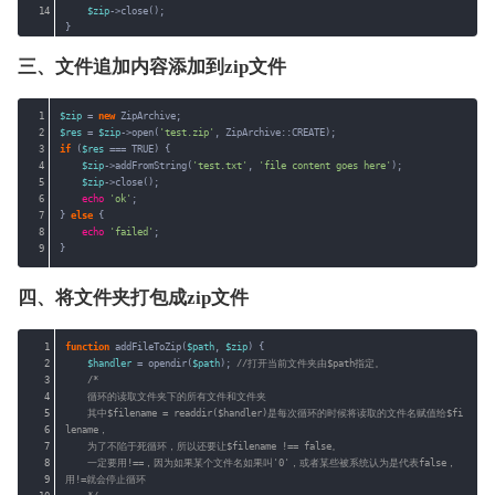
14
$zip
->close();
}
三、文件追加内容添加到zip文件
1
$zip
= 
new
ZipArchive;
2
$res
= 
$zip
->open(
'test.zip'
, ZipArchive::CREATE);
3
if
(
$res
=== TRUE) {
4
$zip
->addFromString(
'test.txt'
, 
'file content goes here'
);
5
$zip
->close();
6
echo
'ok'
;
7
} 
else
{
8
echo
'failed'
;
9
}
四、将文件夹打包成zip文件
1
function
addFileToZip(
$path
, 
$zip
) {
2
$handler
= opendir(
$path
); 
//打开当前文件夹由$path指定。
3
/*
4
循环的读取文件夹下的所有文件和文件夹
5
其中$filename = readdir($handler)是每次循环的时候将读取的文件名赋值给$fi
6
lename，
7
为了不陷于死循环，所以还要让$filename !== false。
8
一定要用!==，因为如果某个文件名如果叫'0'，或者某些被系统认为是代表false，
9
用!=就会停止循环