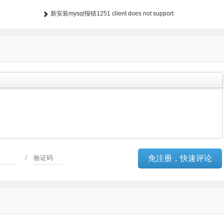
新安装mysql报错1251 client does not support
/