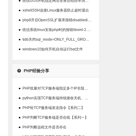
●
统信UOS开机指定网址全屏启动自带浏览器以及屏蔽ALT+F4关闭
●
xshellSSH连接Linux服务器防止超时退出
●
php8开启OpenSSL扩展库报错disabledinstallext
●
统信系统linux安装php时的报错libxml-2.0>=2.7.6
●
tidb关闭sql_mode=ONLY_FULL_GROUP_BY模式
●
windows10如何开机自动运行bat文件
PHP经验分享
●
PHP批量对TCP服务端指定多个IP非阻塞检查在线状态
●
python实现TCP服务端持续接收关机、重启指令并输出结果【系列三】
●
PHP给TCP服务端发送指令【系列二】
●
PHP判断TCP服务端是否在线【系列一】
●
PHP判断远程文件是否存在