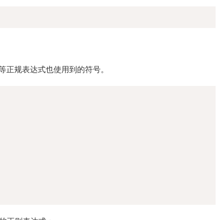
复制
$等正规表达式也使用到的符号。
复制