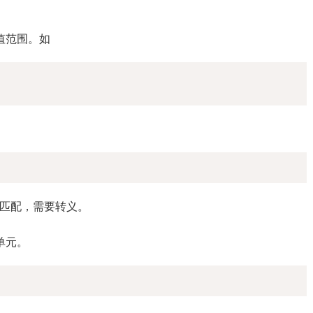
值范围。如
复制
复制
接匹配，需要转义。
单元。
复制