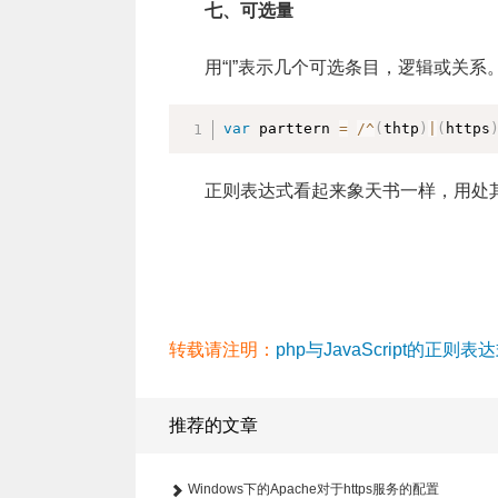
七、可选量
用“|”表示几个可选条目，逻辑或关系
var
 parttern 
=
/
^
(
thtp
)
|
(
https
正则表达式看起来象天书一样，用处
转载请注明：
php与JavaScript的正则
推荐的文章
Windows下的Apache对于https服务的配置