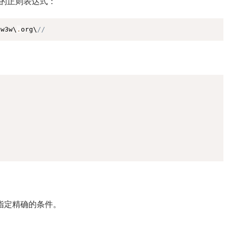
rg/”的正则表达式：
复制
\w3w\
.
org\
//
复制
;
指定精确的条件。