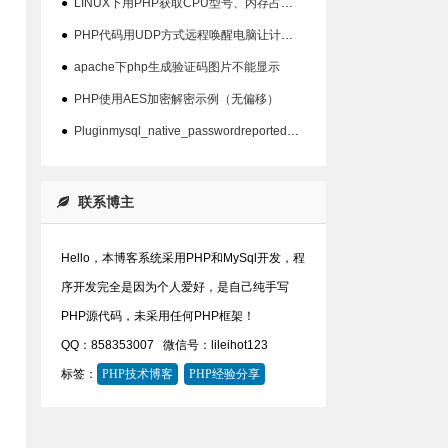
●
LINUX下用PHP获取CPU型号、内存占用、硬盘占用等信息代码
●
PHP代码用UDP方式远程唤醒电脑让计算机开机
●
apache下php生成验证码图片不能显示
●
PHP使用AES加密解密示例（无偏移）
●
Pluginmysql_native_passwordreported:''mysql_native_password'isdeprecate问题
联系博主
Hello，本博客系统采用PHP和MySql开发，程
序开发完全是因为个人爱好，是自己纯手写
PHP源代码，未采用任何PHP框架！
QQ：858353007
微信号：lileihot123
标签：
PHP技术博客
PHP经验分享