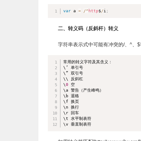
var
 a 
=
/
^
http
$
/
i
;
二、转义码（反斜杆）转义
字符串表示式中可能有冲突的/、^、
常用的转义字符及其含义：

\’ 单引号

\” 双引号

\\ 反斜杠

\
0
 空

\a 警告（产生峰鸣）

\b 退格

\f 换页

\n 换行

\r 回车

\t 水平制表符

\v 垂直制表符