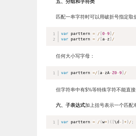
五、分组和字符类
匹配一串字符时可以用破折号指定取
var
 parttern 
=
/
[
0
-
9
]
/
var
 parttern 
=
/
[
a
-
z
]
/
任何大小写字母：
var
 parttern 
=
/
[
a
-
zA
-
Z0
-
9
]
/
但字符串中有$%等特殊字符不能直
六、子表达式
加上括号表示一个匹配
var
 parttern 
=
/
(
w
+
)
(
[
\d
-
]
+
)
/
;