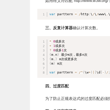
如用转义符匹配”http://www.w3w.o
var
 parttern 
=
/
http
:
\
/
\
/
www\
.
三、反复计算器
确认计算次数。
*
0
+
1
?
0
或多
1
{
m
,
n
}
{
m
,
}
{
m
}
 m次

var
 parttern 
=
/
^
(
\w
+
)
|
[
\d
]
-
)
/
四、过度匹配
为了防止正规表达式的过度匹配必须