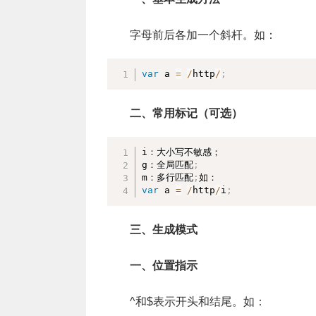
字母前后各加一个斜杆。如：
var
 a 
=
/
http
/
;
二、常用标记（可选）
i：大小写不敏感；

g：全局匹配
;
m：多行匹配
;
var
 a 
=
/
http
/
i
;
三、生成模式
一、位置指示
^和$表示开头和结尾。如：