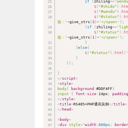
if
(
zhiling
==
'wend
$
(
"#shidu"
)
.
ht
$
(
"#wendu"
)
.
ht
$
(
"#status"
)
.
h
值：'
+
give_strs
[
3
]
+
'</span>'
)
;
}
if
(
zhiling
==
'lig
$
(
"#status"
)
.
h
值：'
+
give_strs
[
1
]
+
'</span>'
)
;
}
}
else
{
$
(
"#status"
)
.
html
(
}
}
)
;
}
</
script
>
<
style
>
body
{
background
:
#DDF4FF
}
input
{
font-size
:
14px
;
paddin
</
style
>
<
title
>
RS485+PHP通讯实例
</
title
>
</
head
>
<
body
>
<
div
style
=
"
width
:
800px
;
borde