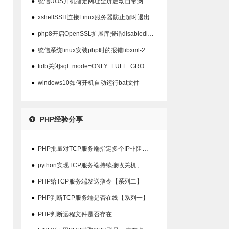
●
统信UOS开机指定网址全屏启动自带浏览器以及屏蔽ALT+F4关闭
●
xshellSSH连接Linux服务器防止超时退出
●
php8开启OpenSSL扩展库报错disabledinstallext
●
统信系统linux安装php时的报错libxml-2.0>=2.7.6
●
tidb关闭sql_mode=ONLY_FULL_GROUP_BY模式
●
windows10如何开机自动运行bat文件
PHP经验分享
●
PHP批量对TCP服务端指定多个IP非阻塞检查在线状态
●
python实现TCP服务端持续接收关机、重启指令并输出结果【系列三】
●
PHP给TCP服务端发送指令【系列二】
●
PHP判断TCP服务端是否在线【系列一】
●
PHP判断远程文件是否存在