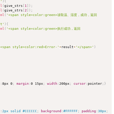
u'
)
{
ml
(
give_strs
[
1
]
)
;
ml
(
give_strs
[
2
]
)
;
tml
(
'<span style=color:green>读取温、湿度，成功，返回
ht'
)
{
tml
(
'<span style=color:green>执行成功，返回
'<span style=color:red>Error-'
+
result
+
'</span>'
)
g
:
8px 0
;
margin
:
0 15px
;
width
:
200px
;
cursor
:
pointer
;
}
r
:
2px solid #CCCCCC
;
background
:
#FFFFFF
;
padding
:
30px
;