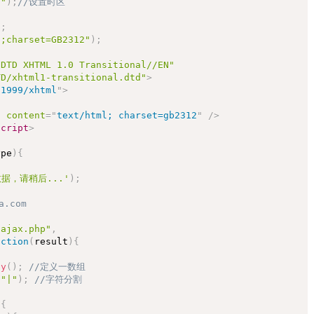
C"
)
;
//设置时区
)
;
l;charset=GB2312"
)
;
/DTD XHTML 1.0 Transitional//EN"
TD/xhtml1-transitional.dtd"
>
/1999/xhtml
"
>
"
content
=
"
text/html; charset=gb2312
"
/>
script
>
ype
)
{
据，请稍后...'
)
;
.com
-ajax.php"
,
nction
(
result
)
{
ay
(
)
;
//定义一数组
(
"|"
)
;
//字符分割 
)
{