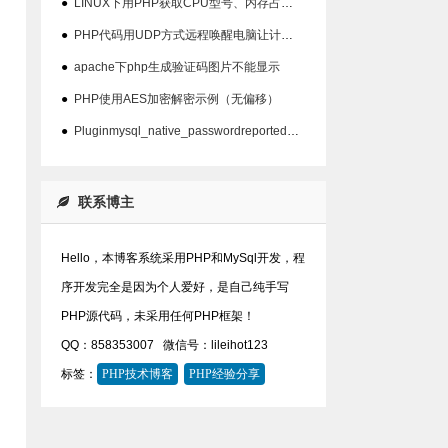
●
LINUX下用PHP获取CPU型号、内存占用、硬盘占用等信息代码
●
PHP代码用UDP方式远程唤醒电脑让计算机开机
●
apache下php生成验证码图片不能显示
●
PHP使用AES加密解密示例（无偏移）
●
Pluginmysql_native_passwordreported:''mysql_native_password'isdeprecate问题
联系博主
Hello，本博客系统采用PHP和MySql开发，程
序开发完全是因为个人爱好，是自己纯手写
PHP源代码，未采用任何PHP框架！
QQ：858353007
微信号：lileihot123
标签：
PHP技术博客
PHP经验分享