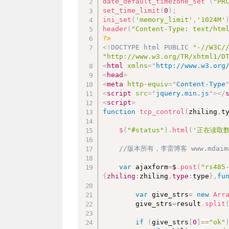
date_default_timezone_set
(
"PR
set_time_limit
(
0
)
;
ini_set
(
'memory_limit'
,
'1024M'
header
(
"Content-Type: text/htm
?>
<!
DOCTYPE
html
PUBLIC
"-//W3C/
"http://www.w3.org/TR/xhtml1/D
<
html
xmlns
=
"
http://www.w3.org
<
head
>
<
meta
http-equiv
=
"
Content-Type
<
script
src
=
"
jquery.min.js
"
>
</
<
script
>
function
tcp_control
(
zhiling
,
t
$
(
"#status"
)
.
html
(
'正在读取数
//版本所有，李雷博客 www.mdaima
var
 ajaxform
=
$
.
post
(
"rs485
{
zhiling
:
zhiling
,
type
:
type
}
,
fu
var
 give_strs
=
new
Arr
		give_strs
=
result
.
split
if
(
give_strs
[
0
]
==
"ok"