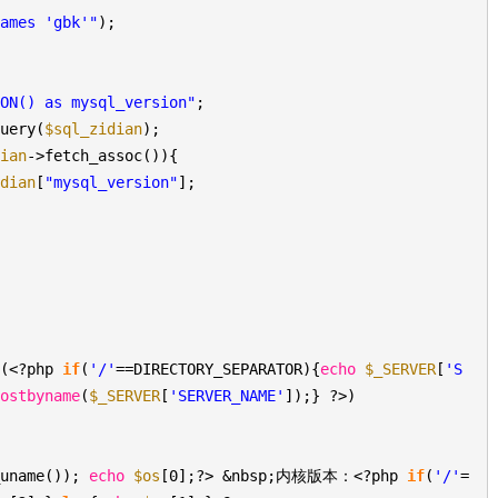
names 'gbk'"
);
ION() as mysql_version"
;
query(
$sql_zidian
);
dian
->fetch_assoc()){
idian
[
"mysql_version"
];
 (<?php
if
(
'/'
==DIRECTORY_SEPARATOR){
echo
$_SERVER
[
'S
hostbyname
(
$_SERVER
[
'SERVER_NAME'
]);} ?>)
_uname());
echo
$os
[0];?> &nbsp;内核版本：<?php
if
(
'/'
=