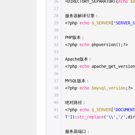
26
=DIRECTORY_SEPARATOR){
echo
$
27
28
服务器解译引擎：
29
<?php
echo
$_SERVER
[
'SERVER_
30
31
PHP版本：
32
<?php
echo
phpversion();?>
33
34
Apache版本：
35
<?php
echo
apache_get_versio
36
37
MYSQL版本：
38
<?php
echo
$mysql_version
;?>
39
40
绝对路径：
41
<?php
echo
$_SERVER
[
'DOCUMEN
42
T'
]):
str_replace
(
'\\'
,
'/'
,di
服务器端口：