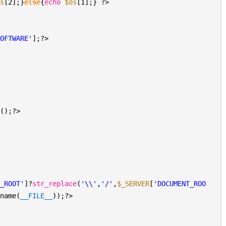
os
[2];}
else
{
echo
$os
[1];} ?>
SOFTWARE'
];?>
n();?>
T_ROOT'
]?
str_replace
(
'\\'
,
'/'
,
$_SERVER
[
'DOCUMENT_ROO
rname(
__FILE__
));?>