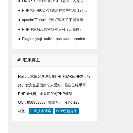
●
LINUX下用PHP获取CPU型号、内存占用、硬盘占用等信息代码
●
PHP代码用UDP方式远程唤醒电脑让计算机开机
●
apache下php生成验证码图片不能显示
●
PHP使用AES加密解密示例（无偏移）
●
Pluginmysql_native_passwordreported:''mysql_native_password'isdeprecate问题
联系博主
Hello，本博客系统采用PHP和MySql开发，程
序开发完全是因为个人爱好，是自己纯手写
PHP源代码，未采用任何PHP框架！
QQ：858353007
微信号：lileihot123
标签：
PHP技术博客
PHP经验分享