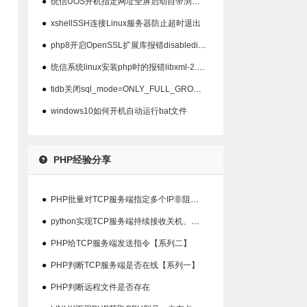
●
统信UOS开机指定网址全屏启动自带浏览器以及屏蔽ALT+F4关闭
●
xshellSSH连接Linux服务器防止超时退出
●
php8开启OpenSSL扩展库报错disabledinstallext
●
统信系统linux安装php时的报错libxml-2.0>=2.7.6
●
tidb关闭sql_mode=ONLY_FULL_GROUP_BY模式
●
windows10如何开机自动运行bat文件
PHP经验分享
●
PHP批量对TCP服务端指定多个IP非阻塞检查在线状态
●
python实现TCP服务端持续接收关机、重启指令并输出结果【系列三】
●
PHP给TCP服务端发送指令【系列二】
●
PHP判断TCP服务端是否在线【系列一】
●
PHP判断远程文件是否存在