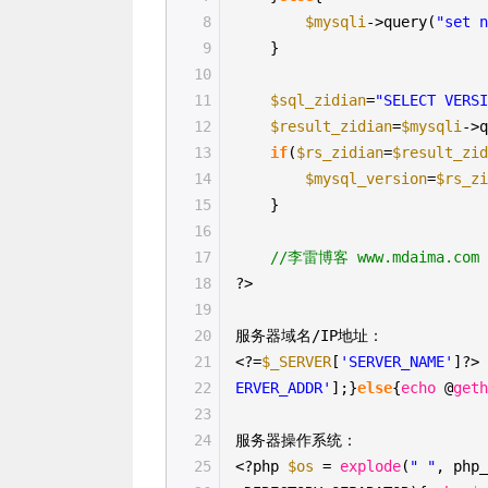
8
$mysqli
->query(
"set 
9
}
10
11
$sql_zidian
=
"SELECT VERS
12
$result_zidian
=
$mysqli
->
13
if
(
$rs_zidian
=
$result_zi
14
$mysql_version
=
$rs_z
15
}
16
17
//李雷博客 www.mdaima.com
18
?>
19
20
服务器域名/IP地址：
21
<?=
$_SERVER
[
'SERVER_NAME'
]?>
22
ERVER_ADDR'
];}
else
{
echo
@
get
23
24
服务器操作系统：
25
<?php
$os
=
explode
(
" "
, php