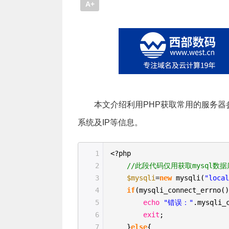
A+
本文介绍利用PHP获取常用的服务器参数
系统及IP等信息。
1
<?php
2
//此段代码仅用获取mysql
3
$mysqli
=
new
mysqli(
"loca
4
if
(mysqli_connect_errno(
5
echo
"错误："
.mysqli_
6
exit
;
7
}
else
{