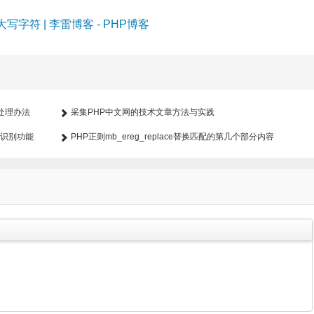
字符 | 李雷博客 - PHP博客
的处理办法
采集PHP中文网的技术文章方法与实践
人脸识别功能
PHP正则mb_ereg_replace替换匹配的第几个部分内容