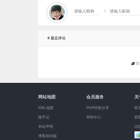
/
# 最近评论
暂
网站地图
会员服务
关
XML地图
PHP经验分享
联
随手记
帮助中心
获
本站声明
QQ
博客移动版