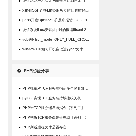
●
统信UOS开机指定网址全屏启动自带浏览器以及屏蔽ALT+F4关闭
●
xshellSSH连接Linux服务器防止超时退出
●
php8开启OpenSSL扩展库报错disabledinstallext
●
统信系统linux安装php时的报错libxml-2.0>=2.7.6
●
tidb关闭sql_mode=ONLY_FULL_GROUP_BY模式
●
windows10如何开机自动运行bat文件
PHP经验分享
●
PHP批量对TCP服务端指定多个IP非阻塞检查在线状态
●
python实现TCP服务端持续接收关机、重启指令并输出结果【系列三】
●
PHP给TCP服务端发送指令【系列二】
●
PHP判断TCP服务端是否在线【系列一】
●
PHP判断远程文件是否存在