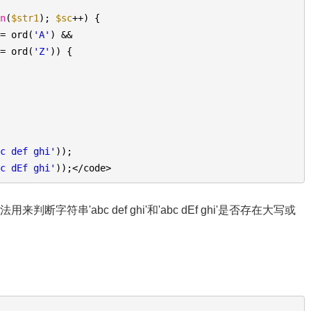
en
(
$str1
);
$sc
++) {
>= ord(
'A'
) &&
<= ord(
'Z'
)) {
bc def ghi'
));
bc dEf ghi'
));</code>
法用来判断字符串'abc def ghi'和'abc dEf ghi'是否存在大写或