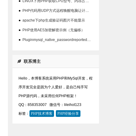
●
LINUX下用PHP获取CPU型号、内存占用、硬盘占用等信息代码
●
PHP代码用UDP方式远程唤醒电脑让计算机开机
●
apache下php生成验证码图片不能显示
●
PHP使用AES加密解密示例（无偏移）
●
Pluginmysql_native_passwordreported:''mysql_native_password'isdeprecate问题
联系博主
Hello，本博客系统采用PHP和MySql开发，程
序开发完全是因为个人爱好，是自己纯手写
PHP源代码，未采用任何PHP框架！
QQ：858353007
微信号：lileihot123
标签：
PHP技术博客
PHP经验分享