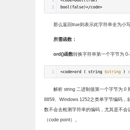
1
<code>b
2
bool(false)</code>
那么返回true则表示此字符串全为小
所需函数：
ord()函数
转换字符串第一个字节为 0-
1
<code>ord ( string
$string
) 
解析 string 二进制值第一个字节为 0
8859、Windows 1252之类单字
数不会去检测字符串的编码，尤其是不会识别类似 
（code point）。