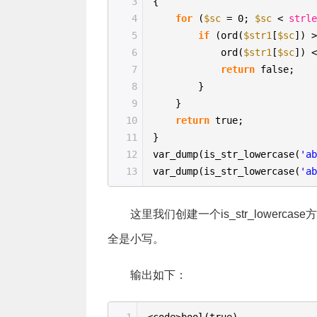
3
{
4
for
(
$sc
= 0;
$sc
<
strl
5
if
(ord(
$str1
[
$sc
]) 
6
ord(
$str1
[
$sc
]) 
7
return
false;
8
}
9
}
10
return
true;
11
}
12
var_dump(is_str_lowercase(
'a
13
var_dump(is_str_lowercase(
'a
这里我们创建一个is_str_lowercase方
全是小写。
输出如下：