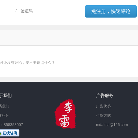
/
时还没有评论，要不要说点什么？
于我们
广告服务
系我们
广告优势
取积分
付款方式
：858353007
mdaima@126.com