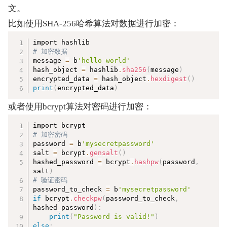
文。
比如使用SHA-256哈希算法对数据进行加密：
复制
# 加密数据  
message 
=
 b
'hello world'
hash_object 
=
 hashlib
.
sha256
(
message
)
encrypted_data 
=
 hash_object
.
hexdigest
(
)
print
(
encrypted_data
)
或者使用bcrypt算法对密码进行加密：
复制
# 加密密码  
password 
=
 b
'mysecretpassword'
salt 
=
 bcrypt
.
gensalt
(
)
hashed_password 
=
 bcrypt
.
hashpw
(
password
,
salt
)
# 验证密码  
password_to_check 
=
 b
'mysecretpassword'
if
 bcrypt
.
checkpw
(
password_to_check
,
hashed_password
)
:
print
(
"Password is valid!"
)
else
: