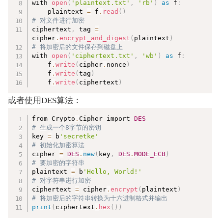
with 
open
(
'plaintext.txt'
,
'rb'
)
as
 f
:
    plaintext 
=
 f
.
read
(
)
# 对文件进行加密  
ciphertext
,
 tag 
=
cipher
.
encrypt_and_digest
(
plaintext
)
# 将加密后的文件保存到磁盘上  
with 
open
(
'ciphertext.txt'
,
'wb'
)
as
 f
:
    f
.
write
(
cipher
.
nonce
)
    f
.
write
(
tag
)
    f
.
write
(
ciphertext
)
或者使用DES算法：
复制
from Crypto
.
Cipher import 
DES
# 生成一个8字节的密钥  
key 
=
 b
'secretke'
# 初始化加密算法  
cipher 
=
DES
.
new
(
key
,
DES
.
MODE_ECB
)
# 要加密的字符串  
plaintext 
=
 b
'Hello, World!'
# 对字符串进行加密  
ciphertext 
=
 cipher
.
encrypt
(
plaintext
)
# 将加密后的字符串转换为十六进制格式并输出  
print
(
ciphertext
.
hex
(
)
)