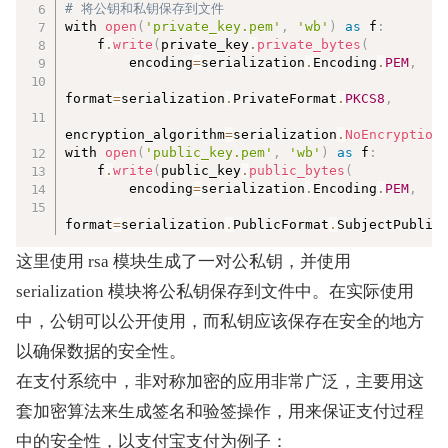
# 将公钥和私钥保存到文件  
with 
open
(
'private_key.pem'
,
'wb'
)
as
 f
:
    f
.
write
(
private_key
.
private_bytes
(
        encoding
=
serialization
.
Encoding
.
PEM
,
format
=
serialization
.
PrivateFormat
.
PKCS8
,
encryption_algorithm
=
serialization
.
NoEncryption
with 
open
(
'public_key.pem'
,
'wb'
)
as
 f
:
    f
.
write
(
public_key
.
public_bytes
(
        encoding
=
serialization
.
Encoding
.
PEM
,
format
=
serialization
.
PublicFormat
.
SubjectPublic
这里使用 rsa 模块生成了一对公私钥，并使用 
serialization 模块将公私钥保存到文件中。在实际使用
中，公钥可以公开使用，而私钥应该保存在安全的地方
以确保数据的安全性。
在支付系统中，非对称加密的应用非常广泛，主要用这
套加密算法来生成签名和验签操作，用来保证支付过程
中的安全性，以支付宝支付为例子：