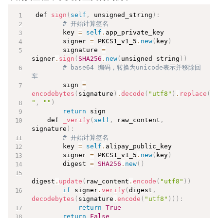
复制
 def 
sign
(
self
,
 unsigned_string
)
:
# 开始计算签名  
        key 
=
self
.
app_private_key  

        signer 
=
 PKCS1_v1_5
.
new
(
key
)
        signature 
=
signer
.
sign
(
SHA256
.
new
(
unsigned_string
)
)
# base64 编码，转换为unicode表示并移除回
车  
        sign 
=
encodebytes
(
signature
)
.
decode
(
"utf8"
)
.
replace
(
"

"
,
""
)
return
 sign  

    def 
_verify
(
self
,
 raw_content
,
signature
)
:
# 开始计算签名  
        key 
=
self
.
alipay_public_key  

        signer 
=
 PKCS1_v1_5
.
new
(
key
)
        digest 
=
SHA256
.
new
(
)
digest
.
update
(
raw_content
.
encode
(
"utf8"
)
)
if
 signer
.
verify
(
digest
,
decodebytes
(
signature
.
encode
(
"utf8"
)
)
)
:
return
True
return
False