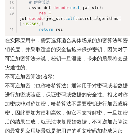
# 解密算法  
    async def 
decode
(
self
,
jwt_str
)
:
res
=
jwt
.
decode
(
jwt_str
,
self
.
secret
,
algorithms
=
[
'HS256'
]
)
return
 res
在实际应用中，需要选择适合具体场景的加密算法和密
钥长度，并采取适当的安全措施来保护密钥，因为对于
可逆加密算法来说，秘钥一旦泄露，带来的后果将会是
灾难性的。
不可逆加密算法(哈希)
不可逆加密（也称哈希算法）通常用于对密码或者数据
进行加密或验证，保证密码或数据的安全性。相比对称
加密或非对称加密，哈希算法不需要密钥进行加密或解
密，因此更加方便和高效，但它不支持解密，一旦加密
后的结果生成，就无法恢复原始数据，不可逆加密算法
的最常见应用场景就是把用户的明文密码加密成为密