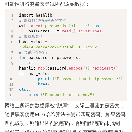
可能性进行穷举来尝试匹配原始数据：
复制
# 加载包含密码列表的文件  
with 
open
(
'passwords.txt'
,
'r'
)
as
 f
:
    passwords 
=
 f
.
read
(
)
.
splitlines
(
)
# 加载哈希值  
hash_value 
=
'5d41402abc4b2a76b9719d911017c592'
# 尝试匹配密码  
for
 password in passwords
:
if
hashlib
.
md5
(
password
.
encode
(
)
)
.
hexdigest
(
)
==
 hash_value
:
print
(
f
"Password found: {password}"
)
break
else
:
print
(
"Password not found."
)
网络上所谓的数据库被“脱库”，实际上泄露的是密文，
随后黑客使用MD5哈希算法来尝试匹配密码。如果密码
匹配成功，则输出匹配的密码，否则输出密码未找到。