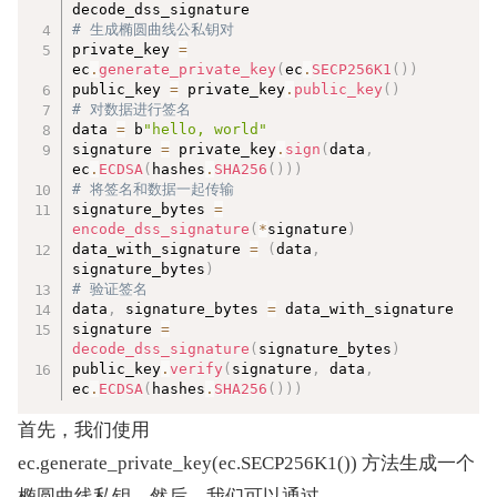
# 生成椭圆曲线公私钥对  
private_key 
=
ec
.
generate_private_key
(
ec
.
SECP256K1
(
)
)
public_key 
=
 private_key
.
public_key
(
)
# 对数据进行签名  
data 
=
 b
"hello, world"
signature 
=
 private_key
.
sign
(
data
,
ec
.
ECDSA
(
hashes
.
SHA256
(
)
)
)
# 将签名和数据一起传输  
signature_bytes 
=
encode_dss_signature
(
*
signature
)
data_with_signature 
=
(
data
,
signature_bytes
)
# 验证签名  
data
,
 signature_bytes 
=
 data_with_signature  

signature 
=
decode_dss_signature
(
signature_bytes
)
public_key
.
verify
(
signature
,
 data
,
ec
.
ECDSA
(
hashes
.
SHA256
(
)
)
)
首先，我们使用 
ec.generate_private_key(ec.SECP256K1()) 方法生成一个
椭圆曲线私钥。然后，我们可以通过 