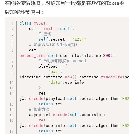
在网络传输领域，对称加密一般都是在JWT的Token令
牌加密环节使用：
复制
class
MyJwt
:
    def 
__init__
(
self
)
:
# 密钥  
self
.
secret 
=
"1234"
# 加密方法(加入生命周期)  
    def 
encode_time
(
self
,
userinfo
,
lifetime
=
300
)
:
# 单独声明载荷playload  
        playload 
=
{
'exp'
:
(
datetime
.
datetime
.
now
(
)
+
datetime
.
timedelta
(
sec
'data'
:
userinfo  

}
        res 
=
jwt
.
encode
(
playload
,
self
.
secret
,
algorithm
=
'HS25
return
 res  

# 加密方法  
    async def 
encode
(
self
,
userinfo
)
:
res
=
jwt
.
encode
(
userinfo
,
self
.
secret
,
algorithm
=
'HS25
return
 res  
