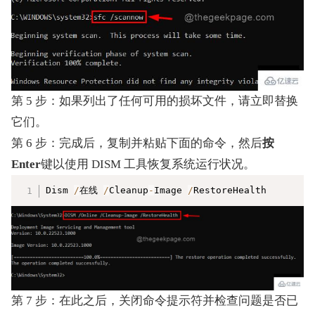
第 5 步：如果列出了任何可用的损坏文件，请立即替换
它们。
第 6 步：完成后，复制并粘贴下面的命令，然后
按 
Enter
键以使用 DISM 工具恢复系统运行状况。
复制
Dism 
/
在线 
/
Cleanup
-
Image 
/
RestoreHealth
第 7 步：在此之后，关闭命令提示符并检查问题是否已