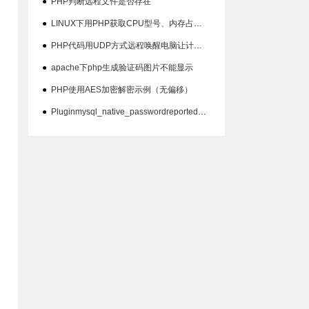
●
PHP判断远程文件是否存在
●
LINUX下用PHP获取CPU型号、内存占用、硬盘占用等信息代码
●
PHP代码用UDP方式远程唤醒电脑让计算机开机
●
apache下php生成验证码图片不能显示
●
PHP使用AES加密解密示例（无偏移）
●
Pluginmysql_native_passwordreported:''mysql_native_password'isdeprecate问题