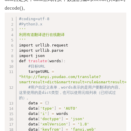
decode()。
复制
#coding=utf-8
#Python3.x
''
'

利用有道翻译进行在线翻译

'
''
import urllib
.
request

import urllib
.
parse

import json

def 
traslate
(
words
)
:
#目标URL
    targetURL 
=
"http://fanyi.youdao.com/translate?
smartresult=dict&smartresult=rule&smartresult=u
#用户自定义表单，words表示的是用户要翻译的内容。
这里使用的是dict类型，也可以使用元组列表（已经试过
的）。
    data 
=
{
}
    data
[
'type'
]
=
'AUTO'
    data
[
'i'
]
=
 words

    data
[
'doctype'
]
=
'json'
    data
[
'xmlVersion'
]
=
'1.8'
    data
[
'keyfrom'
]
=
'fanyi.web'