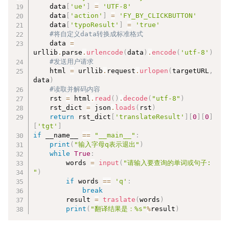
    data
[
'ue'
]
=
'UTF-8'
    data
[
'action'
]
=
'FY_BY_CLICKBUTTON'
    data
[
'typoResult'
]
=
'true'
#将自定义data转换成标准格式
    data 
=
urllib
.
parse
.
urlencode
(
data
)
.
encode
(
'utf-8'
)
#发送用户请求
    html 
=
 urllib
.
request
.
urlopen
(
targetURL
,
data
)
#读取并解码内容
    rst 
=
 html
.
read
(
)
.
decode
(
"utf-8"
)
    rst_dict 
=
 json
.
loads
(
rst
)
return
 rst_dict
[
'translateResult'
]
[
0
]
[
0
]
[
'tgt'
]
if
 __name__ 
==
"__main__"
:
print
(
"输入字母q表示退出"
)
while
True
:
        words 
=
input
(
"请输入要查询的单词或句子:

"
)
if
 words 
==
'q'
:
break
        result 
=
traslate
(
words
)
print
(
"翻译结果是：%s"
%
result
)