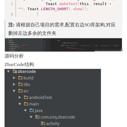
            Toast
.
makeText
(
this
,
 result 
+
""
,
 Toast
.
LENGTH_SHORT
)
.
show
(
)
;
}
注:
 请根据自己项目的需求,配置右边SO库架构,对应
删掉左边多余的文件夹
源码分析
ZbarCode结构