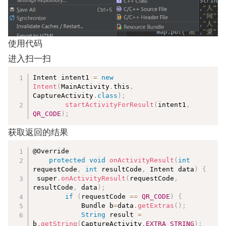
使用代码
进入扫一扫
复制
Intent intent1 
=
new
Intent
(
MainActivity
.
this
,
CaptureActivity
.
class
)
;
startActivityForResult
(
intent1
,
QR_CODE
)
;
获取返回的结果
复制
@Override

protected
void
onActivityResult
(
int
requestCode
,
int
 resultCode
,
 Intent data
)
{
 super
.
onActivityResult
(
requestCode
,
resultCode
,
 data
)
;
if
(
requestCode 
==
QR_CODE
)
{
            Bundle b
=
data
.
getExtras
(
)
;
String
 result 
=
b
.
getString
(
CaptureActivity
.
EXTRA_STRING
)
;