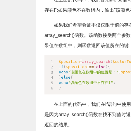
存在!";如果颜色不在数组内，输出"该颜色
如果我们希望验证不仅仅限于值的存
array_search()函数。该函数接
果值在数组中，则函数返回该值所在的键，否
$position
=
array_search
(
$colorT
if
(
$position
!==
false
)
{
echo
"该颜色在数组中的位置是："
.
$pos
}
else
{
echo
"该颜色在数组中不存在!"
;
}
在上面的代码中，我们在if语句中使用了
是因为array_search()函数在找不到值时
返回的结果。