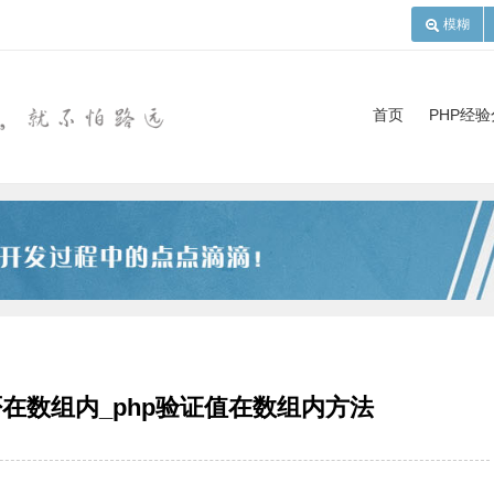
模糊
首页
PHP经
否在数组内_php验证值在数组内方法