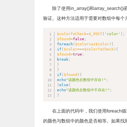
除了使用in_array()和array_se
验证。这种方法适用于需要对数组中每个
$colorToCheck
=
$_POST
[
'color'
]
;
$found
=
false
;
foreach
(
$colorsas
$color
)
{
if
(
$color
===
$colorToCheck
)
{
$found
=
true
;
break
;
}
}
if
(
$found
)
{
echo
"该颜色在数组中存在!"
;
}
else
{
echo
"该颜色在数组中不存在!"
;
}
在上面的代码中，我们使用foreach
的颜色与数组中的颜色是否相等。如果找到相等