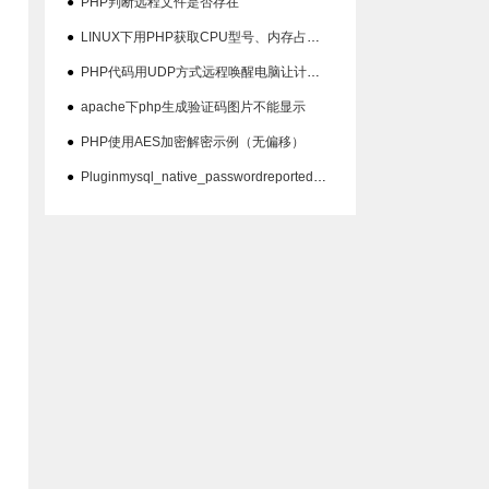
●
PHP判断远程文件是否存在
●
LINUX下用PHP获取CPU型号、内存占用、硬盘占用等信息代码
●
PHP代码用UDP方式远程唤醒电脑让计算机开机
●
apache下php生成验证码图片不能显示
●
PHP使用AES加密解密示例（无偏移）
●
Pluginmysql_native_passwordreported:''mysql_native_password'isdeprecate问题