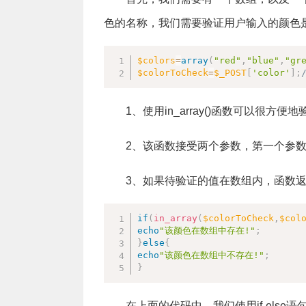
色的名称，我们需要验证用户输入的颜色是否
$colors
=
array
(
"red"
,
"blue"
,
"gr
$colorToCheck
=
$_POST
[
'color'
]
;
1、使用in_array()函数可以很方
2、该函数接受两个参数，第一个参
3、如果待验证的值在数组内，函数返回t
if
(
in_array
(
$colorToCheck
,
$col
echo
"该颜色在数组中存在!"
;
}
else
{
echo
"该颜色在数组中不存在!"
;
}
在上面的代码中，我们使用if-els