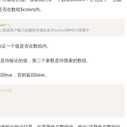
在数组$colors内。
复制
een"
)
;
//假设用户输入的颜色存储在名为color的POST变量中
便地验证一个值是否在数组内。
数是待验证的值，第二个参数是待搜索的数组。
rue，否则返回false。
复制
ors
)
)
{
e语句来输出验证结果。如果颜色在数组内，输出"该颜色在数组中