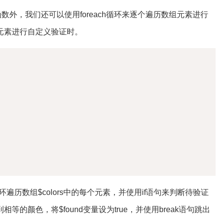
arch()函数外，我们还可以使用foreach循环来逐个遍历数组元素进行
元素进行自定义验证时。
复制
循环遍历数组$colors中的每个元素，并使用if语句来判断待验证
的颜色，将$found变量设为true，并使用break语句跳出