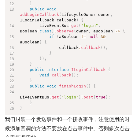
}
public
void
addLoginCallback
(
LifecycleOwner owner
,
ILoginCallback callback
)
{
        LiveEventBus
.
get
(
"login"
,
Boolean
.
class
)
.
observe
(
owner
,
 aBoolean 
->
{
if
(
aBoolean 
!=
null
&&
aBoolean
)
{
                callback
.
callback
(
)
;
}
}
)
;
}
public
interface
ILoginCallback
{
void
callback
(
)
;
}
public
void
finishLogin
(
)
{
LiveEventBus
.
get
(
"login"
)
.
post
(
true
)
;
}
}
我们封装一个发送事件和一个接收事件，注意使用的时
候添加回调的方法不要放在点击事件中。否则多次点击