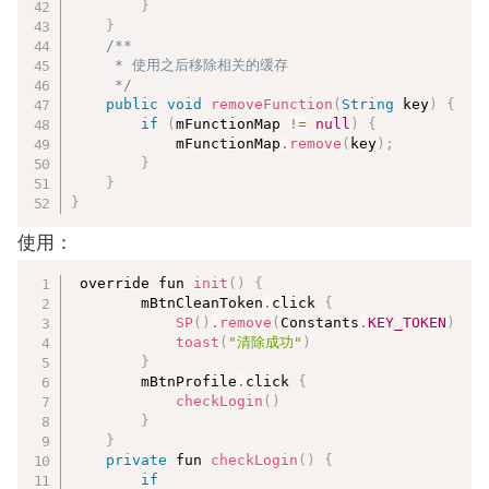
}
}
/**

     * 使用之后移除相关的缓存

     */
public
void
removeFunction
(
String
 key
)
{
if
(
mFunctionMap 
!=
null
)
{
            mFunctionMap
.
remove
(
key
)
;
}
}
}
使用：
复制
 override fun 
init
(
)
{
        mBtnCleanToken
.
click 
{
SP
(
)
.
remove
(
Constants
.
KEY_TOKEN
)
toast
(
"清除成功"
)
}
        mBtnProfile
.
click 
{
checkLogin
(
)
}
}
private
 fun 
checkLogin
(
)
{
if