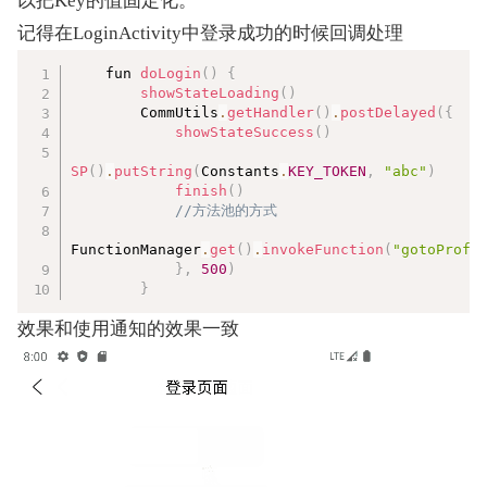
以把Key的值固定化。
记得在LoginActivity中登录成功的时候回调处理
复制
    fun 
doLogin
(
)
{
showStateLoading
(
)
        CommUtils
.
getHandler
(
)
.
postDelayed
(
{
showStateSuccess
(
)
SP
(
)
.
putString
(
Constants
.
KEY_TOKEN
,
"abc"
)
finish
(
)
//方法池的方式
FunctionManager
.
get
(
)
.
invokeFunction
(
"gotoProfi
}
,
500
)
}
效果和使用通知的效果一致