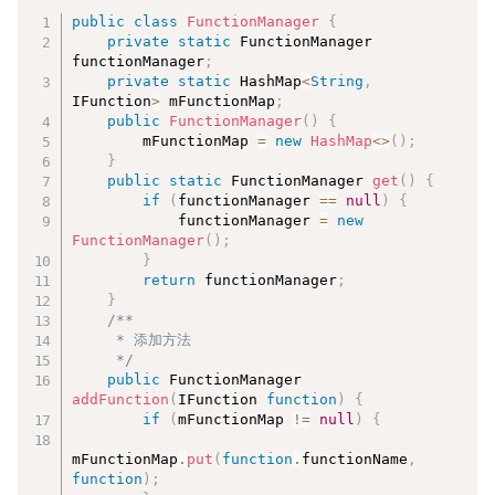
复制
public
class
FunctionManager
{
private
static
 FunctionManager 
functionManager
;
private
static
 HashMap
<
String
,
IFunction
>
 mFunctionMap
;
public
FunctionManager
(
)
{
        mFunctionMap 
=
new
HashMap
<
>
(
)
;
}
public
static
 FunctionManager 
get
(
)
{
if
(
functionManager 
==
null
)
{
            functionManager 
=
new
FunctionManager
(
)
;
}
return
 functionManager
;
}
/**

     * 添加方法

     */
public
 FunctionManager 
addFunction
(
IFunction 
function
)
{
if
(
mFunctionMap 
!=
null
)
{
mFunctionMap
.
put
(
function
.
functionName
,
function
)
;