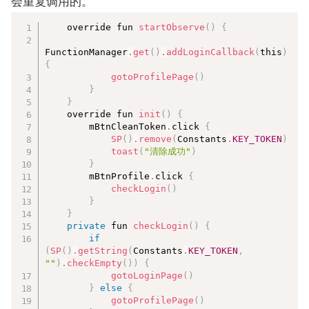
会重复调用的。
复制
    override fun 
startObserve
(
)
{
FunctionManager
.
get
(
)
.
addLoginCallback
(
this
)
{
gotoProfilePage
(
)
}
}
    override fun 
init
(
)
{
        mBtnCleanToken
.
click 
{
SP
(
)
.
remove
(
Constants
.
KEY_TOKEN
)
toast
(
"清除成功"
)
}
        mBtnProfile
.
click 
{
checkLogin
(
)
}
}
private
 fun 
checkLogin
(
)
{
if
(
SP
(
)
.
getString
(
Constants
.
KEY_TOKEN
,
""
)
.
checkEmpty
(
)
)
{
gotoLoginPage
(
)
}
else
{
gotoProfilePage
(
)