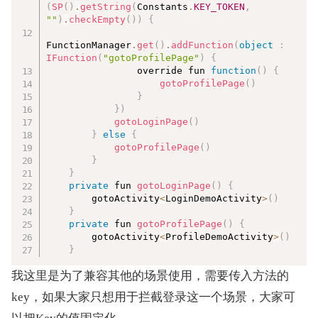
(
SP
(
)
.
getString
(
Constants
.
KEY_TOKEN
,
""
)
.
checkEmpty
(
)
)
{
FunctionManager
.
get
(
)
.
addFunction
(
object
:
IFunction
(
"gotoProfilePage"
)
{
                override fun 
function
(
)
{
gotoProfilePage
(
)
}
}
)
gotoLoginPage
(
)
}
else
{
gotoProfilePage
(
)
}
}
private
 fun 
gotoLoginPage
(
)
{
        gotoActivity
<
LoginDemoActivity
>
(
)
}
private
 fun 
gotoProfilePage
(
)
{
        gotoActivity
<
ProfileDemoActivity
>
(
)
}
我这里是为了兼容其他的场景使用，需要传入方法的
key，如果大家只想用于拦截登录这一个场景，大家可