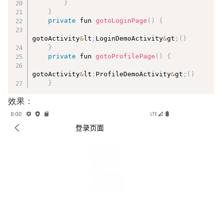
}
}
private
 fun 
gotoLoginPage
(
)
{
gotoActivity
&
lt
;
LoginDemoActivity
&
gt
;
(
)
}
private
 fun 
gotoProfilePage
(
)
{
gotoActivity
&
lt
;
ProfileDemoActivity
&
gt
;
(
)
}
效果：