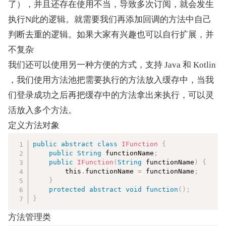
了），并且还存在使用不当，导致多次订阅，就会发生
执行N此的逻辑。就需要我们再添加回调的方法中自己
判断去重的逻辑。如果大家有兴趣也可以自行扩展，并
不复杂
我们还可以使用另一种方便的方式，支持 Java 和 Kotlin 
，我们使用方法池把需要执行的方法放入缓存中，当我
们登录成功之后再把缓存中的方法拿出来执行，可以灵
活放入多个方法。
定义方法对象
复制
public
abstract
class
IFunction
{
public
String
 functionName
;
public
IFunction
(
String
 functionName
)
{
        this
.
functionName 
=
 functionName
;
}
protected
abstract
void
function
(
)
;
}
方法管理类