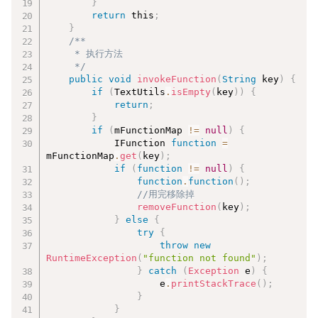
}
return
 this
;
}
/**

     * 执行方法

     */
public
void
invokeFunction
(
String
 key
)
{
if
(
TextUtils
.
isEmpty
(
key
)
)
{
return
;
}
if
(
mFunctionMap 
!=
null
)
{
            IFunction 
function
=
mFunctionMap
.
get
(
key
)
;
if
(
function
!=
null
)
{
function
.
function
(
)
;
//用完移除掉
removeFunction
(
key
)
;
}
else
{
try
{
throw
new
RuntimeException
(
"function not found"
)
;
}
catch
(
Exception
 e
)
{
                    e
.
printStackTrace
(
)
;
}
}