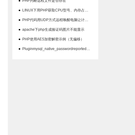
●
PHP判断远程文件是否存在
●
LINUX下用PHP获取CPU型号、内存占用、硬盘占用等信息代码
●
PHP代码用UDP方式远程唤醒电脑让计算机开机
●
apache下php生成验证码图片不能显示
●
PHP使用AES加密解密示例（无偏移）
●
Pluginmysql_native_passwordreported:''mysql_native_password'isdeprecate问题