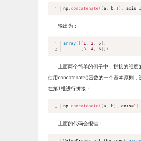
np
.
concatenate
(
(
a
,
 b
.
T
)
,
 axis
=
输出为：
array
(
[
[
1
,
2
,
5
]
,
[
3
,
4
,
6
]
]
)
上面两个简单的例子中，拼接的维度
使用concatenate()函数的一个基本
在第1维进行拼接：
np
.
concatenate
(
(
a
,
 b
)
,
 axis
=
1
)
上面的代码会报错：
ValueError
:
 all the input 
arra