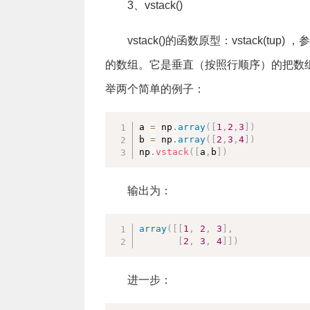
3、vstack()
vstack()的函数原型：vstack(t
的数组。它是垂直（按照行顺序）的把数
举两个简单的例子：
a 
=
 np
.
array
(
[
1
,
2
,
3
]
)
b 
=
 np
.
array
(
[
2
,
3
,
4
]
)
np
.
vstack
(
[
a
,
b
]
)
输出为：
array
(
[
[
1
,
2
,
3
]
,
[
2
,
3
,
4
]
]
)
进一步：