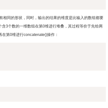
必须有相同的形状，同时，输出的结果的维度是比输入的数组都要
个含3个数的一维数组在第0维进行堆叠，其过程等价于先给两
0维进行concatenate()操作：
复制
复制