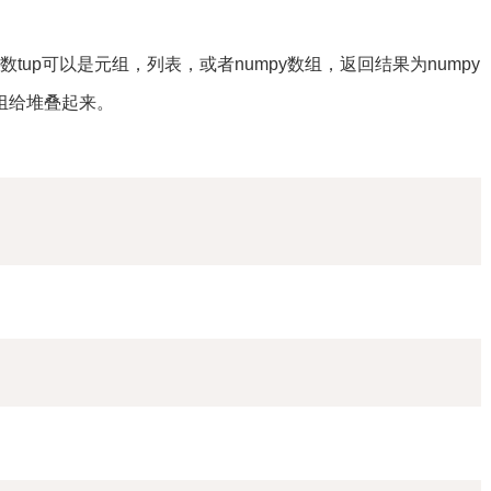
up) ，参数tup可以是元组，列表，或者numpy数组，返回结果为numpy
组给堆叠起来。
复制
复制