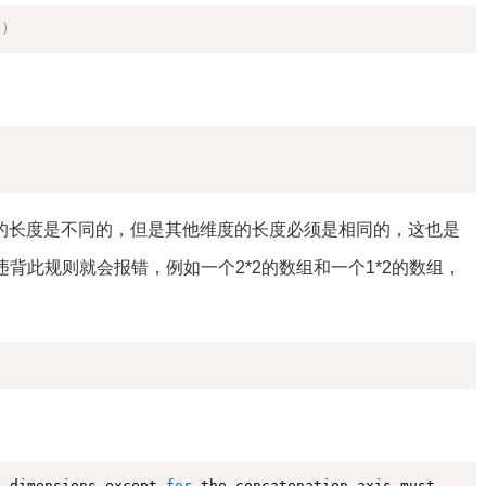
复制
1
)
复制
的长度是不同的，但是其他维度的长度必须是相同的，这也是
原则，违背此规则就会报错，例如一个2*2的数组和一个1*2的数组，
复制
复制
y
 dimensions except 
for
 the concatenation axis must 