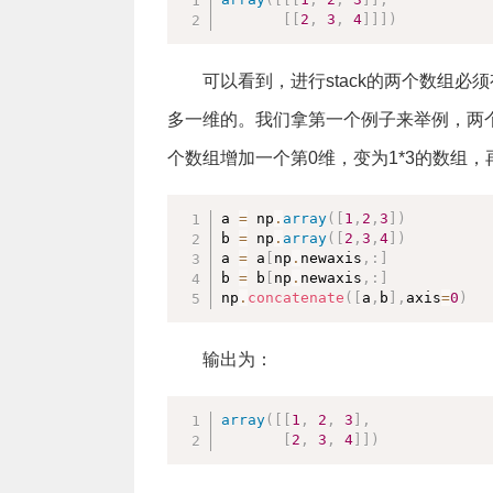
[
[
2
,
3
,
4
]
]
]
)
可以看到，进行stack的两个数组
多一维的。我们拿第一个例子来举例，两
个数组增加一个第0维，变为1*3的数组，再在第
a 
=
 np
.
array
(
[
1
,
2
,
3
]
)
b 
=
 np
.
array
(
[
2
,
3
,
4
]
)
a 
=
 a
[
np
.
newaxis
,
:
]
b 
=
 b
[
np
.
newaxis
,
:
]
np
.
concatenate
(
[
a
,
b
]
,
axis
=
0
)
输出为：
array
(
[
[
1
,
2
,
3
]
,
[
2
,
3
,
4
]
]
)